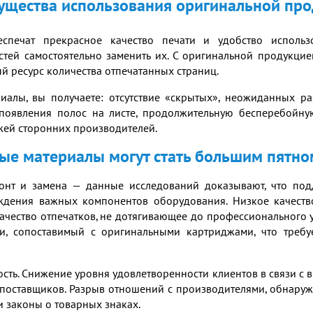
щества использования оригинальной пр
спечат прекрасное качество печати и удобство использо
стей самостоятельно заменить их. С оригинальной продукцие
й ресурс количества отпечатанных страниц.
иалы, вы получаете: отсутствие «скрытых», неожиданных р
появления полос на листе, продолжительную бесперебойну
жей сторонних производителей.
е материалы могут стать большим пятно
нт и замена — данные исследований доказывают, что подд
еждения важных компонентов оборудования. Низкое качест
 качество отпечатков, не дотягивающее до профессионального 
ти, сопоставимый с оригинальными картриджами, что треб
ость. Снижение уровня удовлетворенности клиентов в связи 
их поставщиков. Разрыв отношений с производителями, обнар
 законы о товарных знаках.