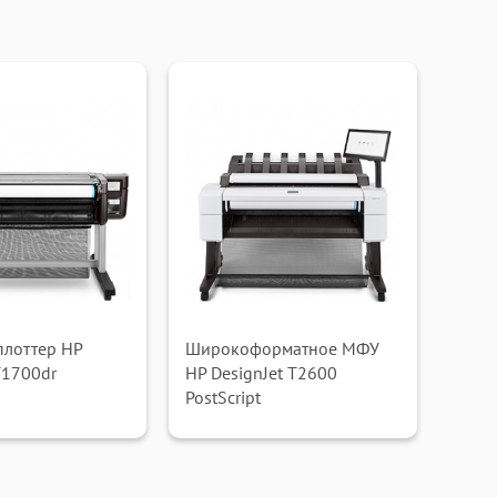
плоттер HP
Широкоформатное МФУ
T1700dr
HP DesignJet T2600
PostScript