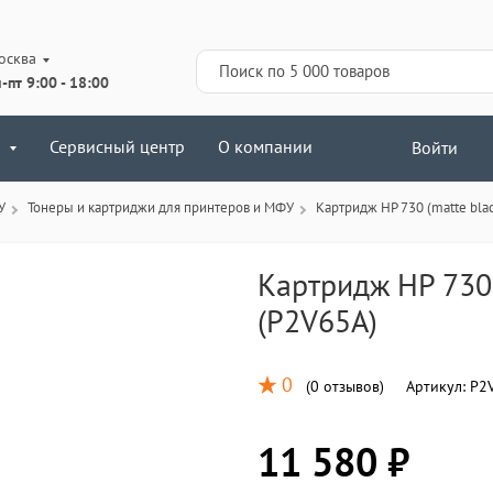
осква
-пт 9:00 - 18:00
Сервисный центр
О компании
Войти
У
Тонеры и картриджи для принтеров и МФУ
Картридж HP 730 (matte blac
Картридж HP 730 
(P2V65A)
0
(
0 отзывов
)
Артикул:
P2
11 580 ₽