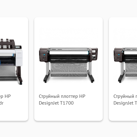
ер HP
Струйный плоттер HP
Струйный 
dr
DesignJet T1700
DesignJet 