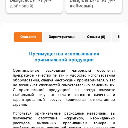
DesignJet Z9+ Ps (44-
DesignJet Z9+dr Ps (44-
дюймовый)
дюймовый)
Описание
Характеристики
Отзывы (0)
Вопро
Преимущества использования
оригинальной продукции
Оригинальные расходные материалы обеспечат
прекрасное качество печати и удобство использования
оборудования, следуя инструкции производителя, у вас
не возникнет сложностей самостоятельно заменить их.
С оригинальной продукцией вы всегда получите
стабильный результат печати высокого качества и
гарантированный ресурс количества отпечатанных
страниц.
Используя оригинальные расходные материалы, вы
получаете: отсутствие «скрытых», неожиданных
расходов, вызванных просыпанием тонера и
необходимостью повторной печати из-за появления