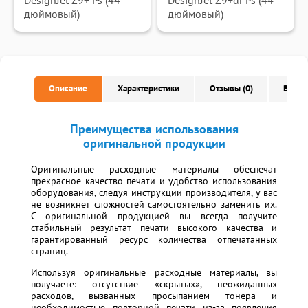
DesignJet Z9+ Ps (44-
DesignJet Z9+dr Ps (44-
дюймовый)
дюймовый)
Описание
Характеристики
Отзывы (0)
Вопро
Преимущества использования
оригинальной продукции
Оригинальные расходные материалы обеспечат
прекрасное качество печати и удобство использования
оборудования, следуя инструкции производителя, у вас
не возникнет сложностей самостоятельно заменить их.
С оригинальной продукцией вы всегда получите
стабильный результат печати высокого качества и
гарантированный ресурс количества отпечатанных
страниц.
Используя оригинальные расходные материалы, вы
получаете: отсутствие «скрытых», неожиданных
расходов, вызванных просыпанием тонера и
необходимостью повторной печати из-за появления