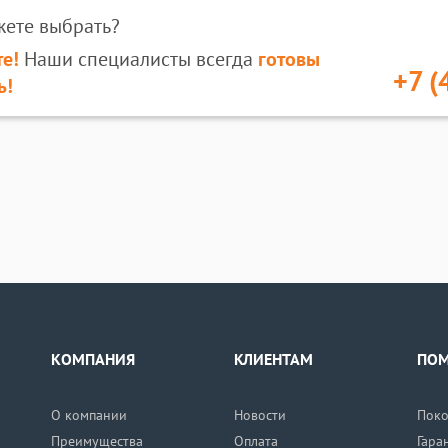
жете выбрать?
е!
Наши специалисты всегда
готовы
+7 (
ь!
КОМПАНИЯ
КЛИЕНТАМ
ПО
О компании
Новости
Поко
Преимущества
Оплата
Гара