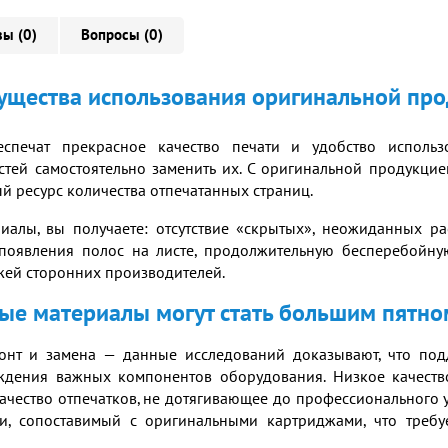
ы (0)
Вопросы (0)
щества использования оригинальной пр
спечат прекрасное качество печати и удобство использо
стей самостоятельно заменить их. С оригинальной продукцие
й ресурс количества отпечатанных страниц.
иалы, вы получаете: отсутствие «скрытых», неожиданных р
появления полос на листе, продолжительную бесперебойну
жей сторонних производителей.
е материалы могут стать большим пятно
нт и замена — данные исследований доказывают, что подд
еждения важных компонентов оборудования. Низкое качест
 качество отпечатков, не дотягивающее до профессионального 
ти, сопоставимый с оригинальными картриджами, что треб