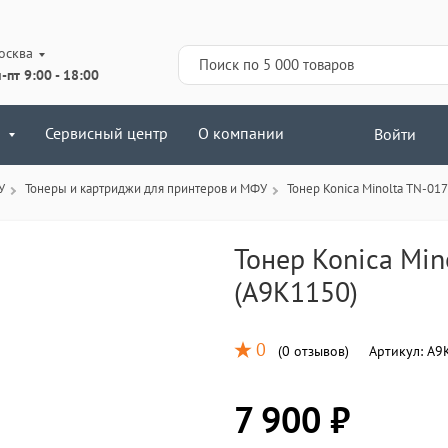
осква
-пт 9:00 - 18:00
Сервисный центр
О компании
Войти
У
Тонеры и картриджи для принтеров и МФУ
Тонер Konica Minolta TN-017
Тонер Konica Mino
(A9K1150)
0
(
0 отзывов
)
Артикул:
A9
7 900 ₽