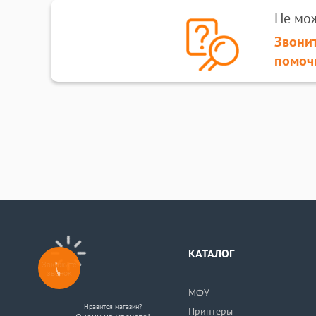
Не мо
Звонит
помоч
КАТАЛОГ
Закажите
звонок
МФУ
Нравится магазин?
Принтеры