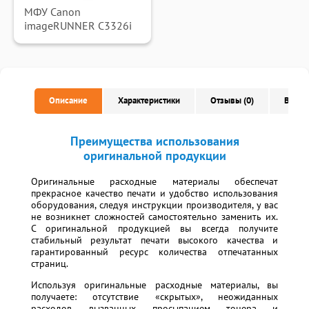
МФУ Canon
imageRUNNER C3326i
Описание
Характеристики
Отзывы (0)
Вопро
Преимущества использования
оригинальной продукции
Оригинальные расходные материалы обеспечат
прекрасное качество печати и удобство использования
оборудования, следуя инструкции производителя, у вас
не возникнет сложностей самостоятельно заменить их.
С оригинальной продукцией вы всегда получите
стабильный результат печати высокого качества и
гарантированный ресурс количества отпечатанных
страниц.
Используя оригинальные расходные материалы, вы
получаете: отсутствие «скрытых», неожиданных
расходов, вызванных просыпанием тонера и