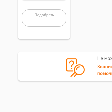
Подобрать
Не мо
Звонит
помоч