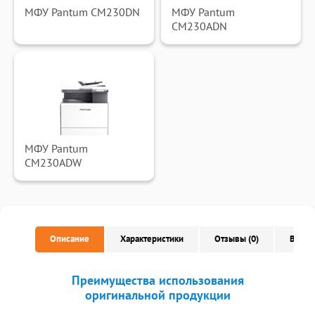
МФУ Pantum CM230DN
МФУ Pantum
CM230ADN
МФУ Pantum
CM230ADW
Описание
Характеристики
Отзывы (0)
Вопро
Преимущества использования
оригинальной продукции