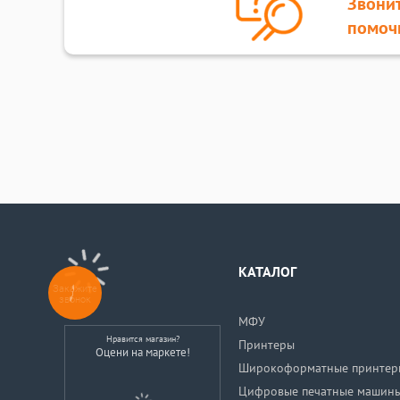
Звонит
помоч
КАТАЛОГ
Закажите
звонок
МФУ
Нравится магазин?
Принтеры
Оцени на маркете!
Широкоформатные принтер
Цифровые печатные машин