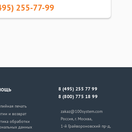
495) 255-77-99
8 (495) 255 77 99
МОЩЬ
8 (800) 775 18 99
пийная печать
zakaz@100system.com
нтии и возврат
Россия, г. Москва,
тика обработки
1-й Грайвороновский пр-д,
ональных данных