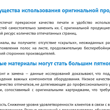
щества использования оригинальной пр
спечат прекрасное качество печати и удобство использо
стей самостоятельно заменить их. С оригинальной продукцие
й ресурс количества отпечатанных страниц.
иалы, вы получаете: отсутствие «скрытых», неожиданных р
появления полос на листе, продолжительную бесперебойну
жей сторонних производителей.
е материалы могут стать большим пятно
нт и замена — данные исследований доказывают, что подд
еждения важных компонентов оборудования. Низкое качест
 качество отпечатков, не дотягивающее до профессионального 
ти, сопоставимый с оригинальными картриджами, что треб
ость. Снижение уровня удовлетворенности клиентов в связи 