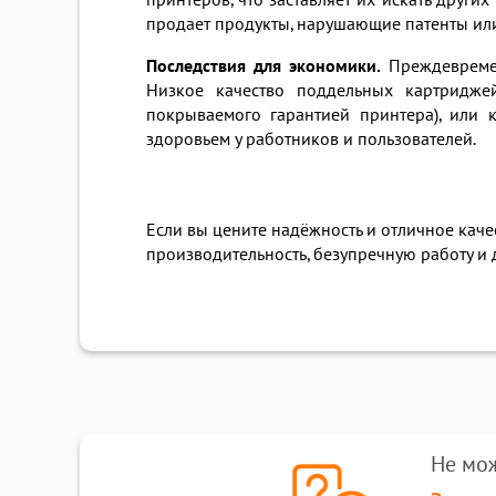
принтеров, что заставляет их искать друг
продает продукты, нарушающие патенты или
Последствия для экономики.
Преждевремен
Низкое качество поддельных картридже
покрываемого гарантией принтера), или 
здоровьем у работников и пользователей.
Если вы цените надёжность и отличное кач
производительность, безупречную работу и
Не мо