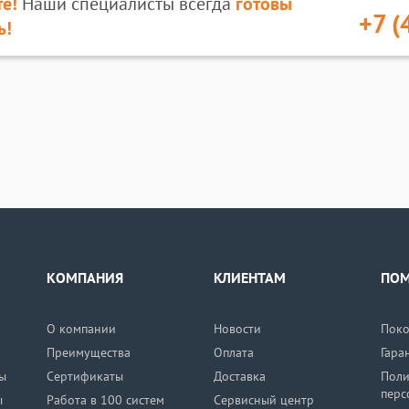
е!
Наши специалисты всегда
готовы
+7 (
ь!
КОМПАНИЯ
КЛИЕНТАМ
ПО
О компании
Новости
Поко
Преимущества
Оплата
Гара
ы
Сертификаты
Доставка
Поли
перс
ы
Работа в 100 систем
Сервисный центр