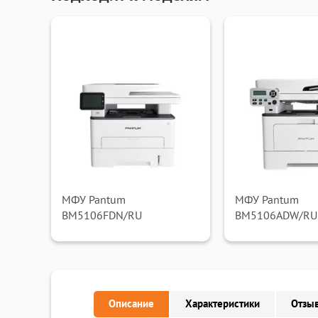
МФУ Pantum
МФУ Pantum
BM5106FDN/RU
BM5106ADW/RU
Описание
Характеристики
Отзыв