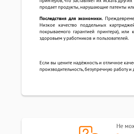
принтеров, что заставляет их искать друг
продает продукты, нарушающие патенты или
Последствия для экономики.
Преждевремен
Низкое качество поддельных картридже
покрываемого гарантией принтера), или 
здоровьем у работников и пользователей.
Если вы цените надёжность и отличное кач
производительность, безупречную работу и
Не мо