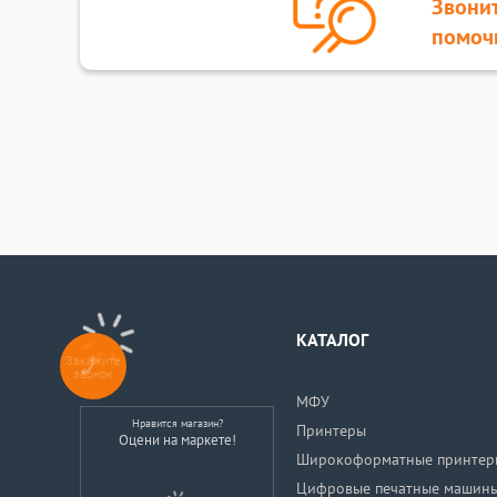
Звонит
помоч
КАТАЛОГ
Закажите
звонок
МФУ
Нравится магазин?
Принтеры
Оцени на маркете!
Широкоформатные принтер
Цифровые печатные машин