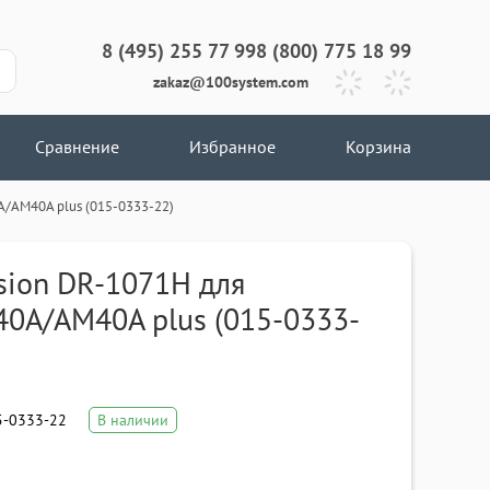
8 (495) 255 77 99
8 (800) 775 18 99
zakaz@100system.com
Сравнение
Избранное
Корзина
/AM40A plus (015-0333-22)
sion DR-1071H для
0A/AM40A plus (015-0333-
-0333-22
В наличии