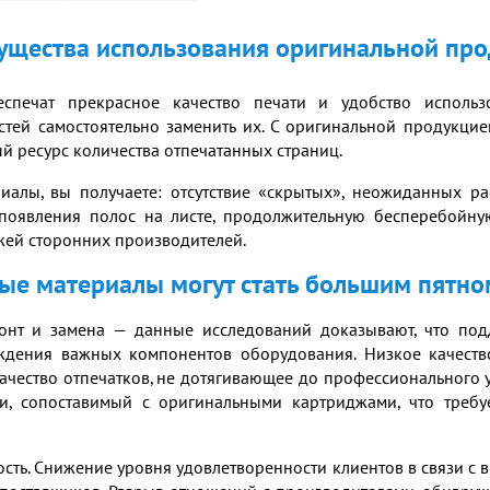
щества использования оригинальной пр
спечат прекрасное качество печати и удобство использо
стей самостоятельно заменить их. С оригинальной продукцие
й ресурс количества отпечатанных страниц.
иалы, вы получаете: отсутствие «скрытых», неожиданных р
появления полос на листе, продолжительную бесперебойну
жей сторонних производителей.
е материалы могут стать большим пятно
нт и замена — данные исследований доказывают, что подд
еждения важных компонентов оборудования. Низкое качест
 качество отпечатков, не дотягивающее до профессионального 
ти, сопоставимый с оригинальными картриджами, что треб
ость. Снижение уровня удовлетворенности клиентов в связи 