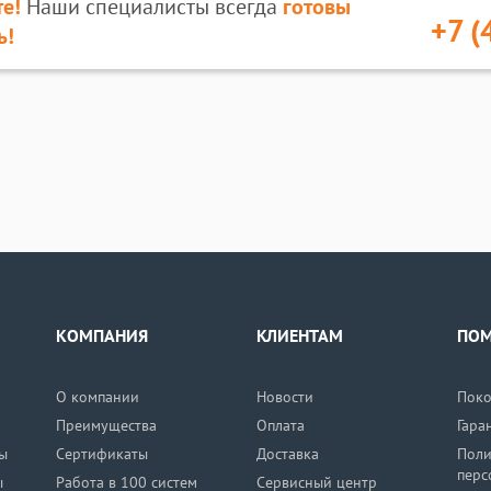
е!
Наши специалисты всегда
готовы
+7 (
ь!
КОМПАНИЯ
КЛИЕНТАМ
ПО
О компании
Новости
Поко
Преимущества
Оплата
Гара
ы
Сертификаты
Доставка
Поли
перс
ы
Работа в 100 систем
Сервисный центр