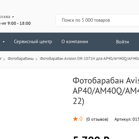
осква
-пт 9:00 - 18:00
Сервисный центр
О компании
Войти
У
Фотобарабаны
Фотобарабан Avision DR-1071H для AP40/AM40Q/AM40A
Фотобарабан Avi
AP40/AM40Q/AM4
22)
0
(
0 отзывов
)
Артикул:
015