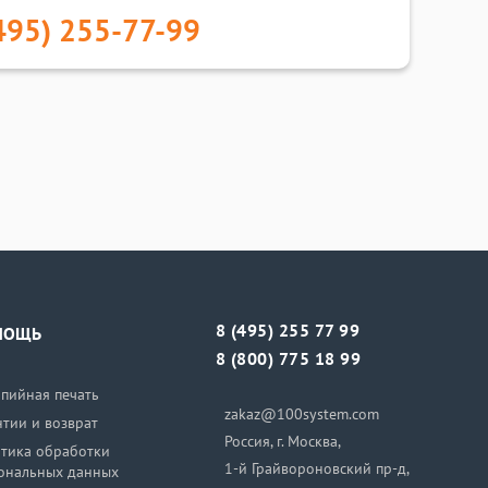
495) 255-77-99
8 (495) 255 77 99
МОЩЬ
8 (800) 775 18 99
пийная печать
zakaz@100system.com
нтии и возврат
Россия, г. Москва,
тика обработки
1-й Грайвороновский пр-д,
ональных данных