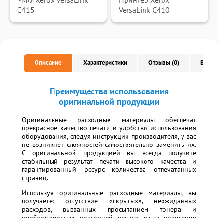
МФУ Xerox VersaLink
Принтер Xerox
C415
VersaLink C410
Описание
Характеристики
Отзывы (0)
Вопро
Преимущества использования
оригинальной продукции
Оригинальные расходные материалы обеспечат
прекрасное качество печати и удобство использования
оборудования, следуя инструкции производителя, у вас
не возникнет сложностей самостоятельно заменить их.
С оригинальной продукцией вы всегда получите
стабильный результат печати высокого качества и
гарантированный ресурс количества отпечатанных
страниц.
Используя оригинальные расходные материалы, вы
получаете: отсутствие «скрытых», неожиданных
расходов, вызванных просыпанием тонера и
необходимостью повторной печати из-за появления