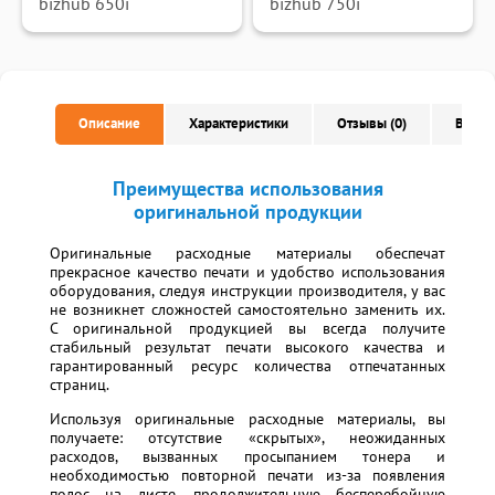
bizhub 650i
bizhub 750i
Описание
Характеристики
Отзывы (0)
Вопро
Преимущества использования
оригинальной продукции
Оригинальные расходные материалы обеспечат
прекрасное качество печати и удобство использования
оборудования, следуя инструкции производителя, у вас
не возникнет сложностей самостоятельно заменить их.
С оригинальной продукцией вы всегда получите
стабильный результат печати высокого качества и
гарантированный ресурс количества отпечатанных
страниц.
Используя оригинальные расходные материалы, вы
получаете: отсутствие «скрытых», неожиданных
расходов, вызванных просыпанием тонера и
необходимостью повторной печати из-за появления
полос на листе, продолжительную бесперебойную