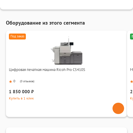
Оборудование из этого сегмента
Под заказ
Цифровая печатная машина Ricoh Pro C5410S
М
0
(
0 отзывов
)
1 850 000 ₽
2
Купить в 1 клик
К