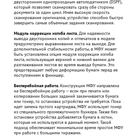
двусторонним однопроходным автоподатчиком (DSPF),
который позволяет сканировать сразу обе стороны
документа за один цикл. Имея высокую скорость
сканирования оригиналов, устройство способно быстро
завершить самые объемные задания сканирования.
Модуль коррекции изгиба листа.
Для надежности
вывода двусторонних копий и отпечатков в моделе
предусмотрено выравнивание листа на выходе. Для
дополнительной стабильности работы, в МФУ может
быть установлена опция модуля коррекции изгиба
листа, использующая верхний и нижний валики для
разглаживания листов во время вывода бумаги. Это
предотвращает любую деформацию бумаги перед ее
поступлением в финишер.
Бесперебойная работа.
Конструкция МФУ направлена
на бесперебойную работу — если при печати или
копировании больших заданий заканчивается бумага
или тонер, то остановка устройства не требуется. Пока
идет замена пустого картриджа, МФУ использует тонер
из специального промежуточного бункера. Также без
остановки устройства добавляется бумага в лотки,
которые не используются в данный момент. Такой
подход обеспечивает минимальное время простоя МФУ
при работе с большими тиражами.