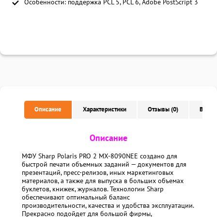
Особенности: поддержка PCL 5, PCL 6, Adobe PostScript 3
Описание
Характеристики
Отзывы (0)
Вопро
Описание
МФУ Sharp Polaris PRO 2 MX-8090NEE создано для
быстрой печати объемных заданий — документов для
презентаций, пресс-релизов, иных маркетинговых
материалов, а также для выпуска в больших объемах
буклетов, книжек, журналов. Технологии Sharp
обеспечивают оптимальный баланс
производительности, качества и удобства эксплуатации.
Прекрасно подойдет для большой фирмы,