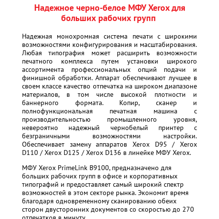
Надежное черно-белое МФУ Xerox для
больших рабочих групп
Надежная монохромная система печати с широкими
возможностями конфигурирования и масштабирования.
Любая типография может расширить возможности
печатного комплекса путем установки широкого
ассортимента профессиональных опций подачи и
финишной обработки. Аппарат обеспечивают лучшее в
своем классе качество отпечатка на широком диапазоне
материалов, в том числе высокой плотности и
баннерного формата. Копир, сканер и
полнофункциональная печатная машина с
производительностью промышленного уровня,
невероятно надежный чернобелый принтер с
безграничными возможностями настройки.
Обеспечивает замену аппаратов Xerox D95 / Xerox
D110 / Xerox D125 / Xerox D136 в линейке МФУ Xerox.
МФУ Xerox PrimeLink B9100, предназначено для
больших рабочих групп в офисе и корпоративных
типографий и предоставляет самый широкий спектр
возможностей в этом секторе рынка. Экономит время
благодаря одновременному сканированию обеих
сторон двусторонних документов со скоростью до 270
отпечатков в минуту.