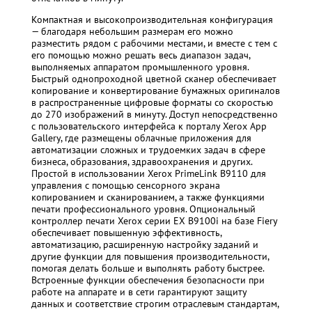
Компактная и высокопроизводительная конфигурация
— благодаря небольшим размерам его можно
разместить рядом с рабочими местами, и вместе с тем с
его помощью можно решать весь диапазон задач,
выполняемых аппаратом промышленного уровня.
Быстрый однопроходной цветной сканер обеспечивает
копирование и конвертирование бумажных оригиналов
в распространенные цифровые форматы со скоростью
до 270 изображений в минуту. Доступ непосредственно
с пользовательского интерфейса к порталу Xerox App
Gallery, где размещены облачные приложения для
автоматизации сложных и трудоемких задач в сфере
бизнеса, образования, здравоохранения и других.
Простой в использовании Xerox PrimeLink B9110 для
управления с помощью сенсорного экрана
копированием и сканированием, а также функциями
печати профессионального уровня. Опциональный
контроллер печати Xerox серии EX B9100i на базе Fiery
обеспечивает повышенную эффективность,
автоматизацию, расширенную настройку заданий и
другие функции для повышения производительности,
помогая делать больше и выполнять работу быстрее.
Встроенные функции обеспечения безопасности при
работе на аппарате и в сети гарантируют защиту
данных и соответствие строгим отраслевым стандартам,