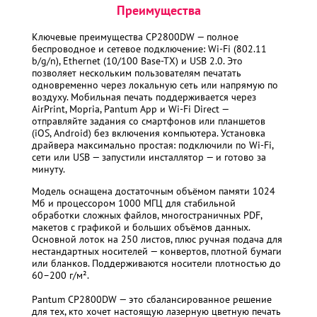
Преимущества
Ключевые преимущества CP2800DW — полное
беспроводное и сетевое подключение: Wi-Fi (802.11
b/g/n), Ethernet (10/100 Base-TX) и USB 2.0. Это
позволяет нескольким пользователям печатать
одновременно через локальную сеть или напрямую по
воздуху. Мобильная печать поддерживается через
AirPrint, Mopria, Pantum App и Wi-Fi Direct —
отправляйте задания со смартфонов или планшетов
(iOS, Android) без включения компьютера. Установка
драйвера максимально простая: подключили по Wi-Fi,
сети или USB — запустили инсталлятор — и готово за
минуту.
Модель оснащена достаточным объёмом памяти 1024
Мб и процессором 1000 МГЦ для стабильной
обработки сложных файлов, многостраничных PDF,
макетов с графикой и больших объёмов данных.
Основной лоток на 250 листов, плюс ручная подача для
нестандартных носителей — конвертов, плотной бумаги
или бланков. Поддерживаются носители плотностью до
60–200 г/м².
Pantum CP2800DW — это сбалансированное решение
для тех, кто хочет настоящую лазерную цветную печать