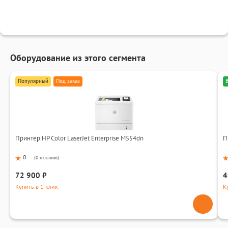
Оборудование из этого сегмента
Популярный
Под заказ
Принтер HP Color LaserJet Enterprise M554dn
П
0
(
0 отзывов
)
72 900 ₽
4
Купить в 1 клик
К