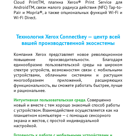
Cloud PrintTM, плагина Xerox® Print Service для
AndroidTM, связи малого радиуса действия (NFC) Tap-to-
Pair и Mopria®, а также опциональных функций Wi-Fi и
Wi-Fi Direct.
Технология Xerox Connectkey — центр всей
вашей производственной экосистемы
Компания Xerox представляет новое революционное
повышение производительности. Благодаря
единообразию пользовательской среды на широком
спектре устройств, возможностям связи с мобильными
устройствами, облачными системами и растущим
многообразием приложений, расширяющих
функциональность, вы сможете работать быстрее, лучше
и рациональнее.
Интуитивная пользовательская среда
.
Совершенно
новый и вместе с тем хорошо знакомый способ работы
с устройством. Взаимодействие осуществляется как на
планшетном компьютере — с помощью сенсорного
экрана и жестов, с простой индивидуальной
настройкой.
Готовность к работе с мобильными устройствами и