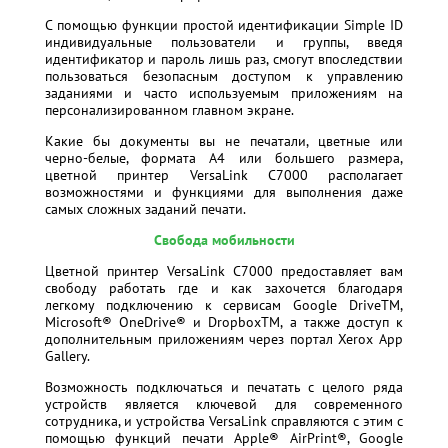
С помощью функции простой идентификации Simple ID
индивидуальные пользователи и группы, введя
идентификатор и пароль лишь раз, смогут впоследствии
пользоваться безопасным доступом к управлению
заданиями и часто используемым приложениям на
персонализированном главном экране.
Какие бы документы вы не печатали, цветные или
черно-белые, формата А4 или большего размера,
цветной принтер VersaLink C7000 располагает
возможностями и функциями для выполнения даже
самых сложных заданий печати.
Свобода мобильности
Цветной принтер VersaLink C7000 предоставляет вам
свободу работать где и как захочется благодаря
легкому подключению к сервисам Google DriveTM,
Microsoft® OneDrive® и DropboxTM, а также доступ к
дополнительным приложениям через портал Xerox App
Gallery.
Возможность подключаться и печатать с целого ряда
устройств является ключевой для современного
сотрудника, и устройства VersaLink справляются с этим с
помощью функций печати Apple® AirPrint®, Google