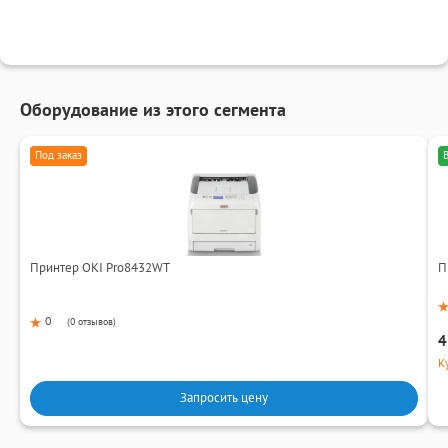
Оборудование из этого сегмента
Под заказ
Принтер OKI Pro8432WT
П
0
(
0 отзывов
)
4
К
Запросить цену