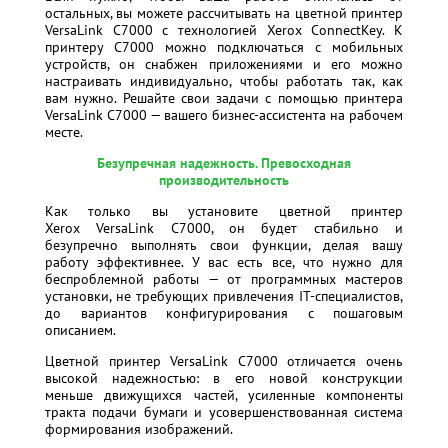
остальных, вы можете рассчитывать на цветной принтер
VersaLink C7000 с технологией Xerox ConnectKey. К
принтеру C7000 можно подключаться с мобильных
устройств,
он снабжен приложениями и его можно
настраивать индивидуально, чтобы работать так, как
вам нужно. Решайте свои задачи с помощью принтера
VersaLink C7000 — вашего бизнес-ассистента на рабочем
месте.
Безупречная надежность. Превосходная
производительность
Как только вы установите цветной принтер
Xerox VersaLink C7000, он будет стабильно и
безупречно выполнять свои функции, делая вашу
работу эффективнее. У вас есть все, что нужно для
беспроблемной работы —
от программных мастеров
установки, не требующих привлечения IT-специалистов,
до вариантов конфигурирования с пошаговым
описанием.
Цветной принтер VersaLink C7000 отличается очень
высокой надежностью: в его новой конструкции
меньше движущихся частей, усиленные компоненты
тракта подачи бумаги и усовершенствованная система
формирования изображений.