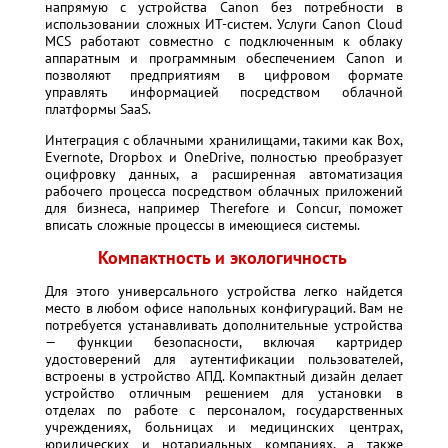
напрямую с устройства Canon без потребности в
использовании сложных ИТ-систем. Услуги Canon Cloud
MCS работают совместно с подключенным к облаку
аппаратным и программным обеспечением Canon и
позволяют предприятиям в цифровом формате
управлять информацией посредством облачной
платформы SaaS.
Интеграция с облачными хранилищами, такими как Box,
Evernote, Dropbox и OneDrive, полностью преобразует
оцифровку данных, а расширенная автоматизация
рабочего процесса посредством облачных приложений
для бизнеса, например Therefore и Concur, поможет
вписать сложные процессы в имеющиеся системы.
Компактность и экологичность
Для этого универсального устройства легко найдется
место в любом офисе
напольных конфигураций. Вам не
потребуется устанавливать дополнительные устройства
— функции безопасности, включая картридер
удостоверений для аутентификации пользователей,
встроены в устройство АПД. Компактный дизайн делает
устройство отличным решением для установки в
отделах по работе с персоналом, государственных
учреждениях, больницах и медицинских центрах,
юридических и нотариальных компаниях, а также