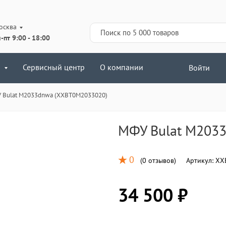
осква
-пт 9:00 - 18:00
Сервисный центр
О компании
Войти
 Bulat M2033dnwa (XXBT0M2033020)
МФУ Bulat M203
0
(
0 отзывов
)
Артикул:
XX
34 500 ₽