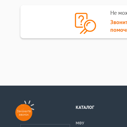
Не мо
Звонит
помоч
КАТАЛОГ
Закажите
звонок
МФУ