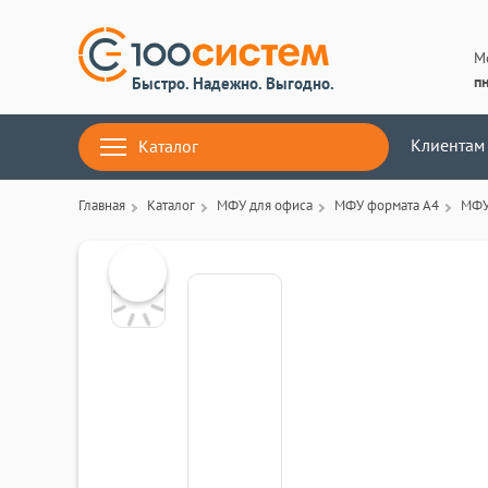
М
пн
Быстро. Надежно. Выгодно.
Клиентам
Каталог
Главная
Каталог
МФУ для офиса
МФУ формата А4
МФУ