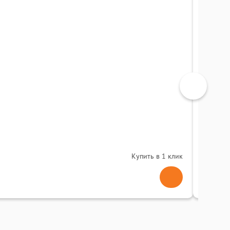
МФУ P
0
(
Купить в 1 клик
37 5