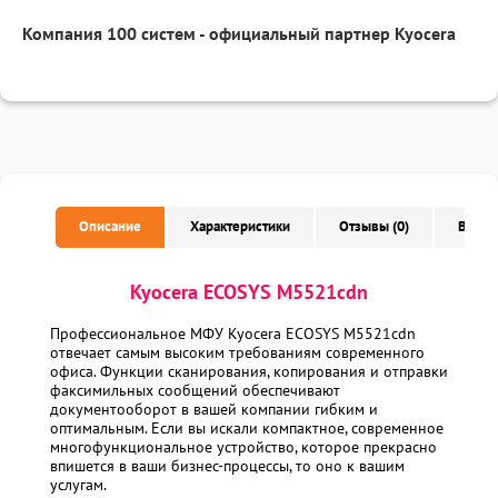
Компания 100 систем - официальный партнер Kyocera
Описание
Характеристики
Отзывы (0)
Вопро
Kyocera ECOSYS M5521cdn
Профессиональное МФУ Kyocera ECOSYS M5521cdn
отвечает самым высоким требованиям современного
офиса. Функции сканирования, копирования и отправки
факсимильных сообщений обеспечивают
документооборот в вашей компании гибким и
оптимальным. Если вы искали компактное, современное
многофункциональное устройство, которое прекрасно
впишется в ваши бизнес-процессы, то оно к вашим
услугам.