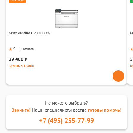
МФУ Pantum CM2100DW
М
0
(
0 отзывов
)
39 400 ₽
5
Купить в 1 клик
К
Не можете выбрать?
Звоните!
Наши специалисты всегда
готовы помочь!
+7 (495) 255-77-99