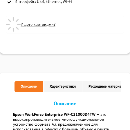
Интерфейс: USB, Ethernet, Wi-Fi
Ищете картриджи?
Описание
Характеристики
Расходные материалы
Описание
Epson WorkForce Enterprise WF-C21000D4TW
— это
высокопроизводительное многофункциональное
устройство формата А3, предназначенное для
использования в офисах с большим объёмом печати.