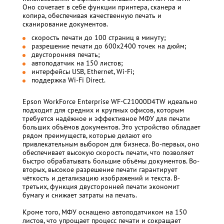
Оно сочетает в себе функции принтера, сканера и
копира, обеспечивая качественную печать и
сканирование документов.
скорость печати до 100 страниц в минуту;
разрешение печати до 600x2400 точек на дюйм;
двусторонняя печать;
автоподатчик на 150 листов;
интерфейсы USB, Ethernet, Wi-Fi;
поддержка Wi-Fi Direct.
Epson WorkForce Enterprise WF-C21000D4TW идеально
подходит для средних и крупных офисов, которым
требуется надёжное и эффективное МФУ для печати
больших объёмов документов. Это устройство обладает
рядом преимуществ, которые делают его
привлекательным выбором для бизнеса. Во-первых, оно
обеспечивает высокую скорость печати, что позволяет
быстро обрабатывать большие объёмы документов. Во-
вторых, высокое разрешение печати гарантирует
чёткость и детализацию изображений и текста. В-
третьих, функция двусторонней печати экономит
бумагу и снижает затраты на печать.
Кроме того, МФУ оснащено автоподатчиком на 150
листов, что упрощает процесс печати и сокращает