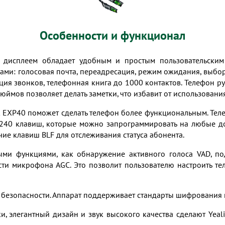
Особенности и функционал
м дисплеем обладает удобным и простым пользовательски
ами: голосовая почта, переадресация, режим ожидания, выбо
ция звонков, телефонная книга до 1000 контактов. Телефон ру
ймов позволяет делать заметки, что избавит от использовани
k EXP40 поможет сделать телефон более функциональным. Те
о 240 клавиш, которые можно запрограммировать на любые д
ие клавиш BLF для отслеживания статуса абонента.
ми функциями, как обнаружение активного голоса VAD, по
сти микрофона AGC. Это позволит пользователю настроить те
м безопасности. Аппарат поддерживает стандарты шифрования
, элегантный дизайн и звук высокого качества сделают Yea