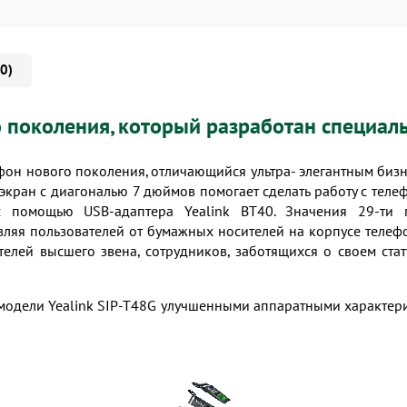
0)
о поколения, который разработан специал
ефон нового поколения, отличающийся ультра- элегантным би
экран с диагональю 7 дюймов помогает сделать работу с тел
 с помощью USB-адаптера
Yealink BT40
. Значения 29-ти
вляя пользователей от бумажных носителей на корпусе телеф
елей высшего звена, сотрудников, заботящихся о своем ста
 модели
Yealink SIP-T48G
улучшенными аппаратными характерис