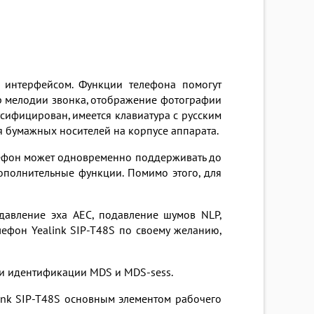
м интерфейсом. Функции телефона помогут
р мелодии звонка, отображение фотографии
сифицирован, имеется клавиатура с русским
я бумажных носителей на корпусе аппарата.
лефон может одновременно поддерживать до
ополнительные функции. Помимо этого, для
давление эха AEC, подавление шумов NLP,
лефон Yealink SIP-T48S по своему желанию,
 и идентификации MDS и MDS-sess.
link SIP-T48S основным элементом рабочего