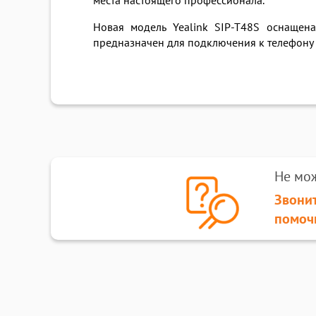
места настоящего профессионала.
Новая модель Yealink SIP-T48S оснащен
предназначен для подключения к телефону бе
Не мо
Звонит
помоч