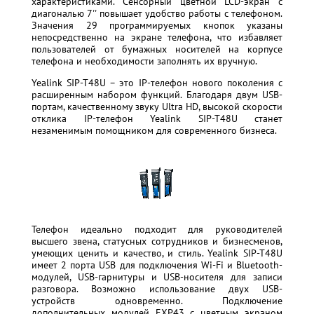
характеристиками. Сенсорный цветной LCD-экран с
диагональю 7'' повышает удобство работы с телефоном.
Значения 29 программируемых кнопок указаны
непосредственно на экране телефона, что избавляет
пользователей от бумажных носителей на корпусе
телефона и необходимости заполнять их вручную.
Yealink SIP-T48U – это IP-телефон нового поколения с
расширенным набором функций. Благодаря двум USB-
портам, качественному звуку Ultra HD, высокой скорости
отклика IP-телефон Yealink SIP-T48U станет
незаменимым помощником для современного бизнеса.
Телефон идеально подходит для руководителей
высшего звена, статусных сотрудников и бизнесменов,
умеющих ценить и качество, и стиль. Yealink SIP-T48U
имеет 2 порта USB для подключения Wi-Fi и Bluetooth-
модулей, USB-гарнитуры и USB-носителя для записи
разговора. Возможно использование двух USB-
устройств одновременно. Подключение
дополнительных модулей EXP43 с цветным экраном