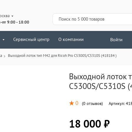
осква
-пт 9:00 - 18:00
Сервисный центр
О компании
Войти
ка
Выходной лоток тип M42 для Ricoh Pro C5300S/C5310S (418184 )
Выходной лоток т
C5300S/C5310S (
0
(
0 отзывов
)
Артикул:
41
18 000 ₽